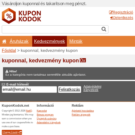
Vásároljon kuponnal és taka
Áruházak
Kedvezm
Főoldal
> kuponnal, kedve
Nyereményjátékok