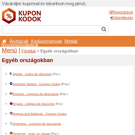
Vásároljon kuponnal és taka
Áruházak
Kedvezmé
Nyereményjátékok
Menü
|
Főoldal
> Egyéb 