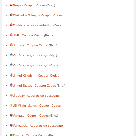
Grenada - Coupon Codes
(En
Grønland - rabatkoder
(Dan.)
Guadeloupe - codes de réduc
Guam - Coupon Codes
(Eng.
Guatemala - cupones de des
Guiné-Bissau - códigos de d