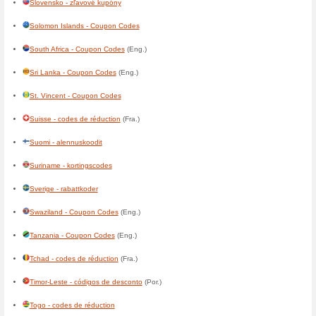
France - codes de réduction
Gabon - codes de réduction
Gambia - Coupon Codes
(Eng
Ghana - Coupon Codes
(Eng.
Gibraltar - Coupon Codes