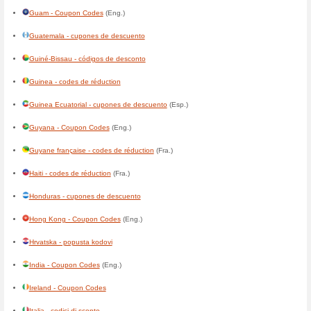
Botswana - Coupon Codes
(E
Brasil - códigos de desconto
Brunei - Coupon Codes
(Eng.
България - кодове за отстъп
Burkina Faso - codes de rédu
Burundi - codes de réduction