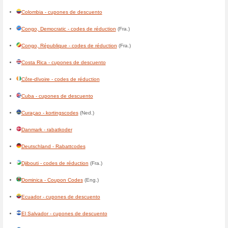
Bahamas - Coupon Codes
Bahrain - Coupon Codes
(Eng
Bangladesh - Coupon Codes
Barbados - Coupon Codes
Беларусь - коды на скидки
(Р
België - kortingscodes
(Ned.)