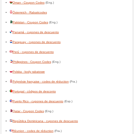
Deutschland - Rabattcodes
Djibouti - codes de réduction
(
Dominica - Coupon Codes
(En
Ecuador - cupones de descu
El Salvador - cupones de de