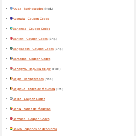
Egyéb országokban
Algérie - codes de réduction
(
American Samoa - Coupon C
Andorra - cupones de descu
Angola - códigos de descont