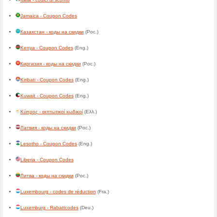
Cabo Verde - códigos de des
Cameroon - codes de réducti
Canada - Coupon Codes
(Eng
Canada - codes de réduction
Cayman Islands - Coupon Co