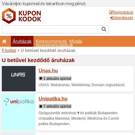
Vásároljon kuponnal és taka
Áruházak
Kedvezm
Nyeremé
Főoldal
> U betűvel kezdő