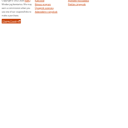
Gyógysze
Unipatik
patika B
Unizdr
2 aktuá
Gyógyász
Webáruház