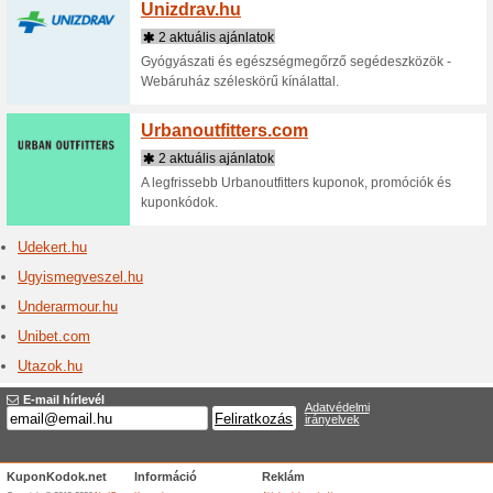
U betűvel kezdődő 
Unas.
1 aktuá
UNAS: We
Unipat
7 aktuá