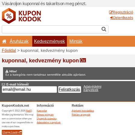
Vásároljon kuponnal és taka
Áruházak
Kedvezm
Főoldal
> kuponnal, kedve
Nyereményjátékok