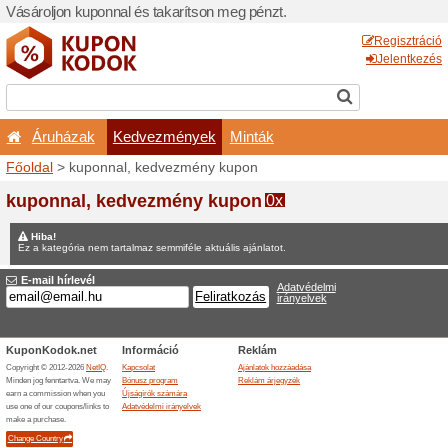
Vásároljon kuponnal és taka
Áruházak
Kedvezm
Főoldal
> kuponnal, kedve
Nyereményjátékok