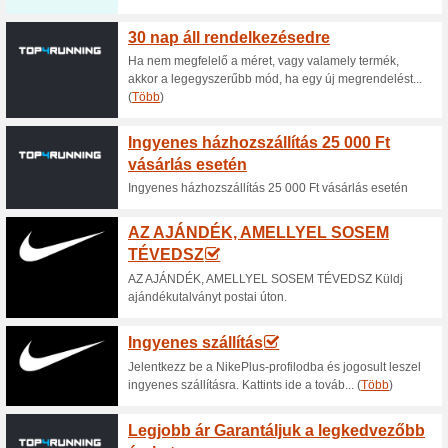
Aktuális kedvezmén
Akár - 11 % kedvezmé
Tacticsport.hu webá
100% működött
Akcio
A Tacticsport.hu webáruházban
akcióban lévő kiválasztott tra