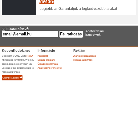
Utolsó darabok
61% működött
Akcio
Válogass az utolsó termékek 
Ingyenes szállítás
62% működött
Akcio
Ingyen szállítják házhoz a meg