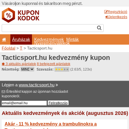
Vásároljon kuponnal és taka
Áruházak
Kedvezm
Nyeremé
Főoldal
>
T
> Tacticsport.h