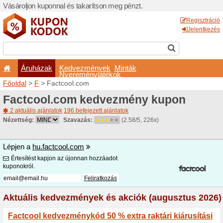
Vásároljon kuponnal és taka
Áruházak
Kedvezm
Nyeremé
Főoldal
>
F
> Factcool.com