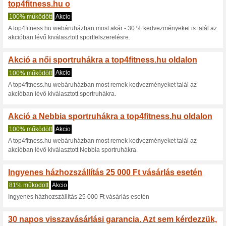
Top4fitness.hu
6 aktuális ajánlat
5 befejezett
Nézettség:
Szavazá
Lépjen a
top4fitness.hu
Értesítést kapjon az újonna
kuponokról.
F