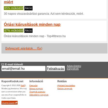
Aktuális kedvezmén
Akár - 30 % kedvezmé
top4fitness.hu o
100% működött
Akcio
A top4fitness.hu webáruházba
akcióban lévő kiválasztott spor