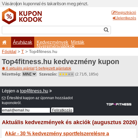
Vásároljon kuponnal és taka
Áruházak
Kedvezm
Nyeremé
Főoldal
>
T
> Top4fitness.