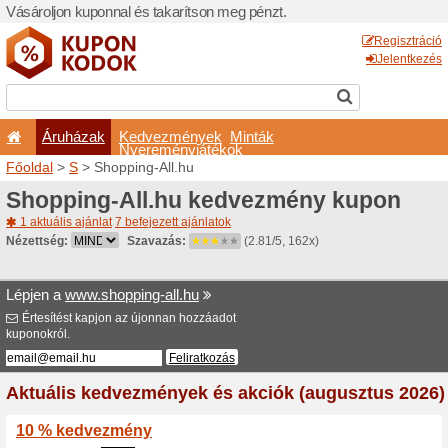
Vásároljon kuponnal és taka
Áruházak
Kedvezm
Nyeremé
Főoldal
>
S
> Shopping-All