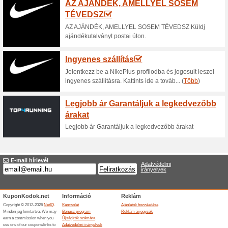
Aktuális kedvezmén
10 % kedvezmény
66% működött
Akcio
Vásárolj 3 GÖTZ ruhát/tartoz
Befejezett ajánlatok... (7x)