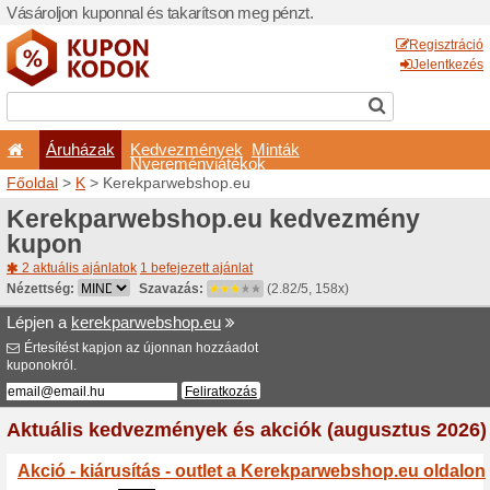
Vásároljon kuponnal és taka
Áruházak
Kedvezm
Nyeremé
Főoldal
>
K
> Kerekparweb