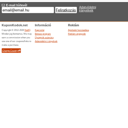
Akció - téli kedvezmé
Kerekparwebshop.eu
100% működött
Akcio
A Kerekparwebshop.eu webold
kiválasztott termékekre.
Befejezett ajánlatok... (1x)