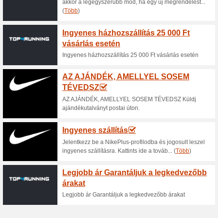
Aktuális kedvezmén
Akció - kiárusítás - 
100% működött
Akcio
A Kerekparwebshop.eu webold
kiválasztott termékekre.