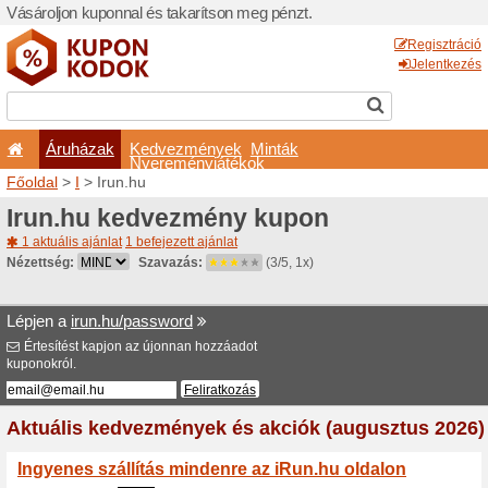
Vásároljon kuponnal és taka
Áruházak
Kedvezm
Nyeremé
Főoldal
>
I
> Irun.hu