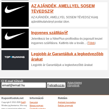
Aktuális kedvezmén
Ingyenes szállítás mi
100% működött
Akcio
Az iRun webáruházban 5.000Ft 
ingyen szállítanak ki.