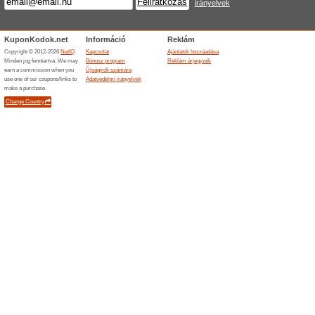
oldalon
100% működött
Akcio
A Gymbeam.hu weboldalán mo
kiválasztott termékekre.
Fehérjék kedvező ár
83% működött
Akcio
Tudod-e, hogy a fehérjék seg