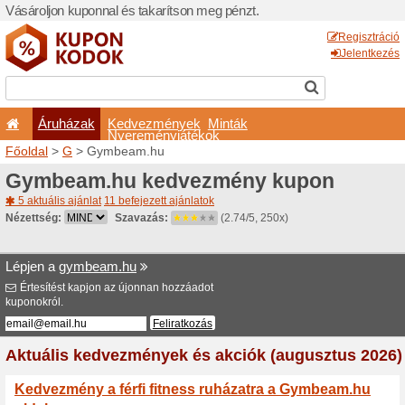
Vásároljon kuponnal és taka
Áruházak
Kedvezm
Nyeremé
Főoldal
>
G
> Gymbeam.h