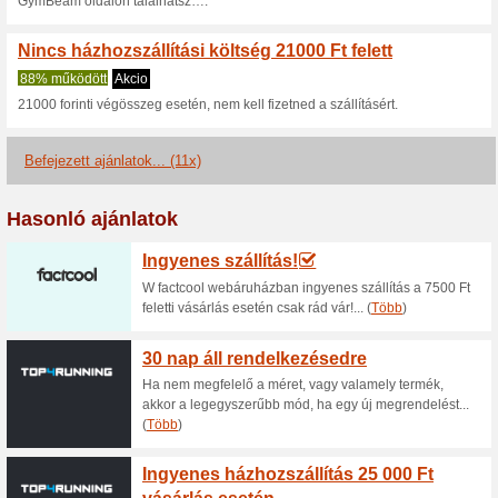
Aktuális kedvezmén
Kedvezmény a férfi f
oldalon
100% működött
Akcio
A Gymbeam.hu weboldalán mo
kiválasztott termékekre.