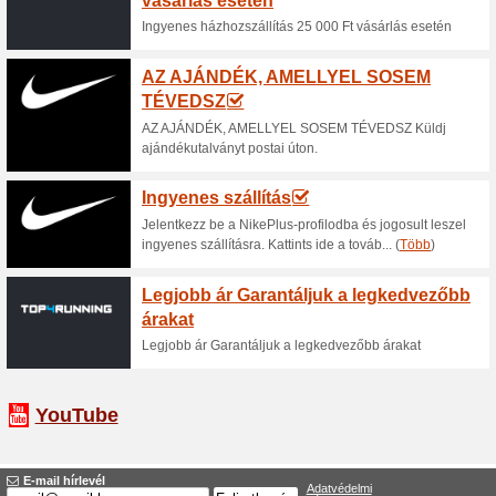
Akció - kedvezmény a 
Gymbeam.hu olda
100% működött
Akcio
A Gymbeam.hu weboldalán mo
kiválasztott termékekre.
Akció - kedvezmény 