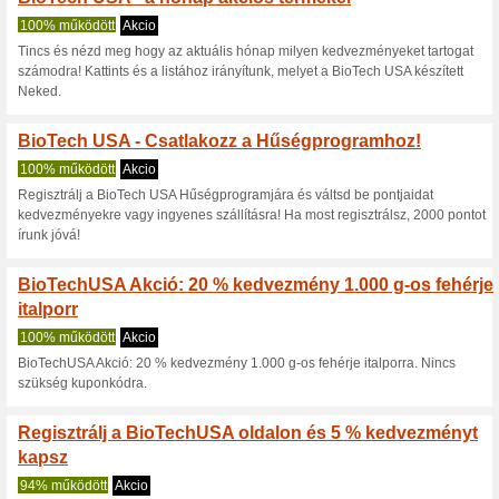
Aktuális kedvezmén
BioTechUSA Kupon: I
100% működött
Kupon
BioTechUSA Kupon: Ingyenes ház
vásárlás esetén vehető igény