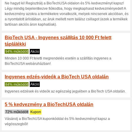
Akció a férfi sportru
100% működött
Akcio
A Biotechusa.hu webáruházba
akcióban lévő kiválasztott spo
Akció a női sportruh
100% működött
Akcio
A Biotechusa.hu webáruházba