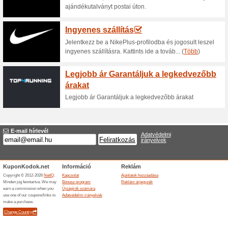
100% működött
Akcio
Tincs és nézd meg hogy az ak
számodra! Kattints és a listáh
Neked.
BioTech USA - Csatl
100% működött
Akcio
Regisztrálj a BioTech USA Hű