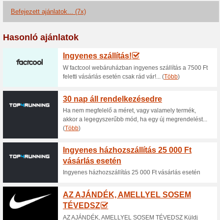
akcióban lévő kiválasztott spo
BioTech USA - legné
100% működött
Akcio
Kattints és csekkold le, mel
termékei. Testépítés, edzés, 
fehérjeporokat és étrend-kiegé
BioTech USA - a hóna