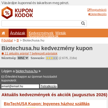
Vásároljon kuponnal és taka
Áruházak
Kedvezm
Nyeremé
Főoldal
>
B
> Biotechusa.h