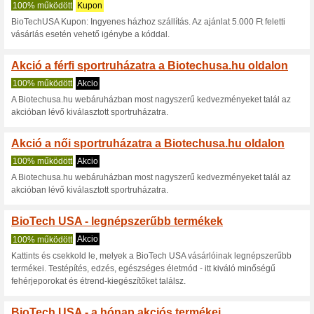
Biotechusa.hu
11 aktuális ajánlat
7 befejeze
Nézettség:
Szavazá
Lépjen a
biotechusa.hu
Értesítést kapjon az újonna
kuponokról.
F