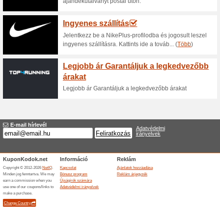
Aktuális kedvezmén
Hiba!
Ez a kategória nem tartalmaz semmi
Látogasson el az www.adidas.hu/st
Ajánlatok hozzáadása
Hasonló ajánlatok