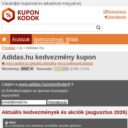
Vásároljon kuponnal és taka
Áruházak
Kedvezm
Nyeremé
Főoldal
>
A
> Adidas.hu