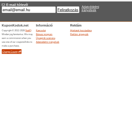
500 Ft-os kuponkód 
59% működött
Akcio
Iratkozz fel hírlevelünkre é
Ft..Bővebben.
Hasonló ajánlatok
Hírlevé