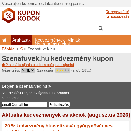
Vásároljon kuponnal és taka
Áruházak
Kedvezm
Nyeremé
Főoldal
>
S
> Szenafuvek.