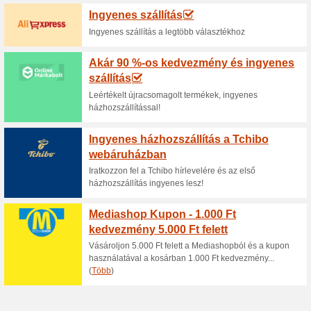
Aktuális kedvezmén
20 % kedvezmény hús
tönkölypárnákra és s
60% működött
Kupon
Unod és nyomaszt az elhúzódó