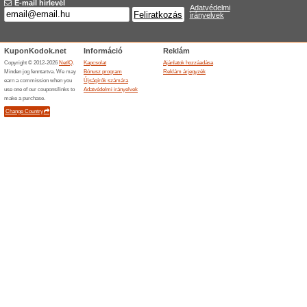
következő vásárlásodra! A min
csak a vidaXL márkájú termék
VidaXL - Kempingezz 
100% működött
Akcio
A nyári szezonban szeretsz min
Imádsz kempingezni? Akkor ka
kiegészítőket kínál a vidaXL