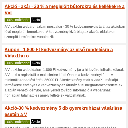
Aktuális kedvezmén
Vidaxl Kuponkód - Aká
Bútorokra
Ajánlot
100% működött
Kup
Vidaxl Kuponkód - Akár -30 % A