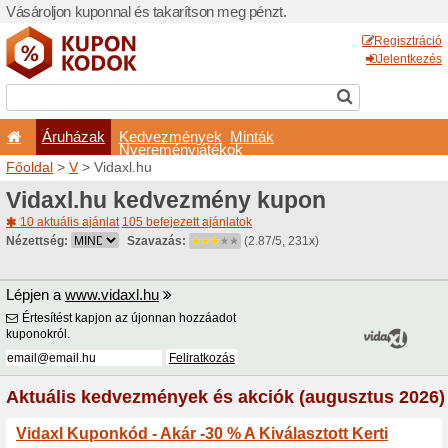
Vásároljon kuponnal és taka
Áruházak
Kedvezm
Nyeremé
Főoldal
>
V
> Vidaxl.hu