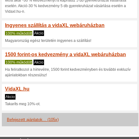
Hírlevél Előfizetés
Ajánlot
100% működött
Akc
Kérjük irja be a következő ada
VidaXL - hírlevéllel 
100% működött
Akcio
Iratkozz fel a vidaXL hírlevel
Ráadásként e-mailben kapsz 