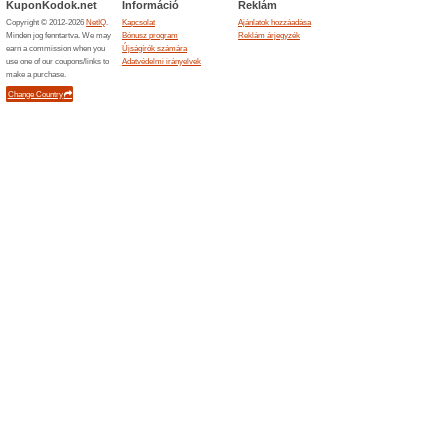
Befejezett ajánlatok... (5x)
Hasonló ajánlatok
Vissza
Mielőtt v
pénzvissz