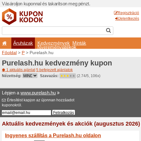
Vásároljon kuponnal és taka
Áruházak
Kedvezm
Nyeremé
Főoldal
>
P
> Purelash.hu