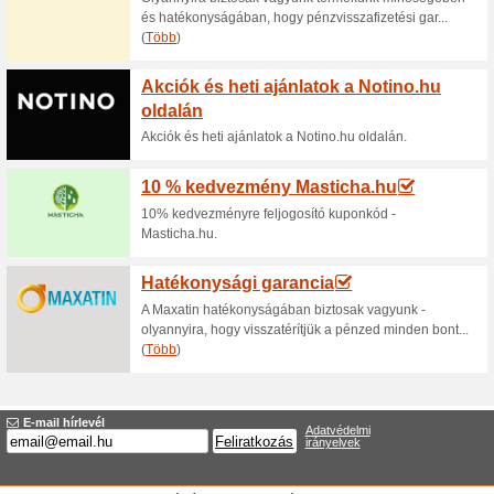
Aktuális kedvezmén
Ingyenes szállítás a 
100% működött
Akcio
A Purelash.hu webáruházban 12
kiszállítás ingyenes. A kedvez
alapján vehető igénybe, amel
honlapján található és amely f