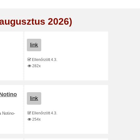
(augusztus 2026)
link
Ellenőrzött 4.3.
282x
 Notino
link
Ellenőrzött 4.3.
a Notino-
254x