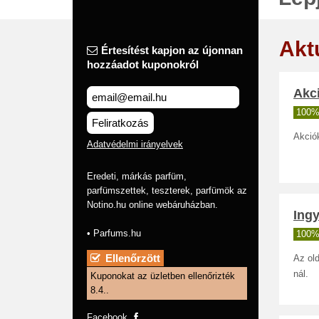
Akt
Értesítést kapjon az újonnan
hozzáadot kuponokról
Akci
100%
Feliratkozás
Akciók
Adatvédelmi irányelvek
Eredeti, márkás parfüm,
parfümszettek, teszterek, parfümök az
Notino.hu online webáruházban.
Ingy
• Parfums.hu
100%
Ellenőrzött
Az old
nál.
Kuponokat az üzletben ellenőrizték
8.4..
Facebook