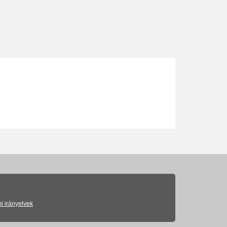
i irányelvek