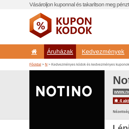
Vásároljon kuponnal és takarítson meg pénzt
Áruházak
Kedvezmények
Főoldal
>
N
> Kedvezményes kódok és kedvezményes kuponok 
No
www.no
4 akt
Nézettség
Lép