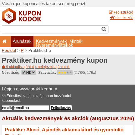
Vásároljon kuponnal és taka
Áruházak
Kedvezm
Nyeremé
Főoldal
>
P
> Praktiker.hu