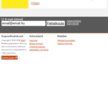
kedvezmények között. Kattints 
Kiárusítás - kedvdez
100% működött
Akcio
A Praktiker.hu weboldalán mos
termékekre.
5 %-os kuponkód a P