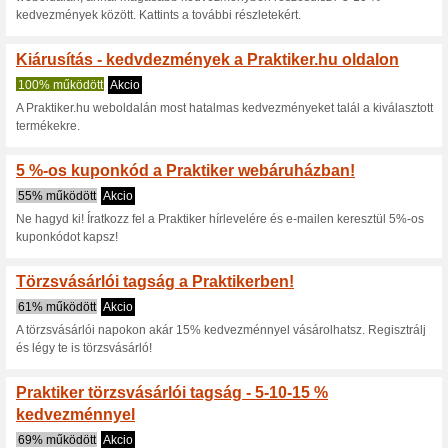
Aktuális kedvezmén
Praktiker Akció: Aján
Einhell
100% működött
Akcio
Praktiker Akció: Ajándék akku
vagy kerti gépek vásárlása me