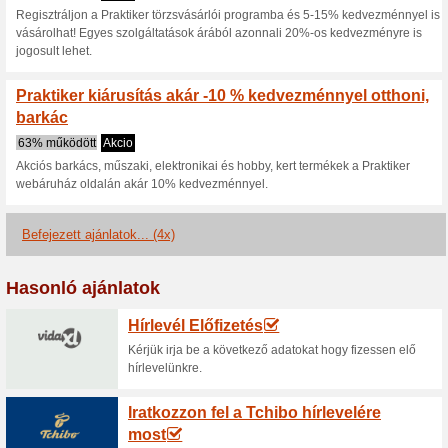
Vásárolj mindent ami 
árakon, aká
100% működött
Akcio
Vásárolj mindent ami a palánt
kedvezményekkel a Praktiker 
Praktiker - színkeveré