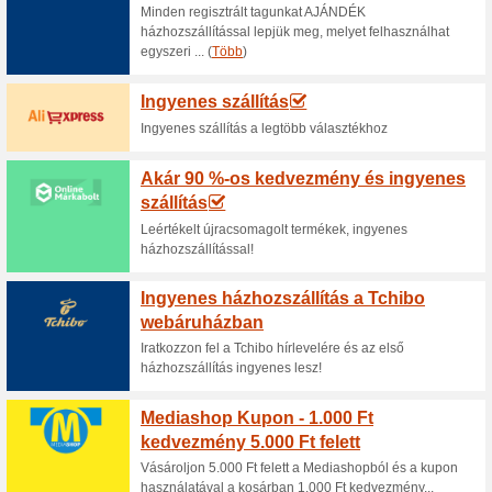
100% működött
Akcio
Tudtad, hogy ha a Praktiker 
általad keresett szint, akkor 
színkeverés szolgáltatását. T
Praktiker - Törzsvásá
50% működött
Akcio
Legyél a Program tagja és min
weboldalán, annál magasabb