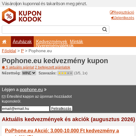
Vásároljon kuponnal és taka
Áruházak
Kedvezm
Nyeremé
Főoldal
>
P
> Pophone.eu