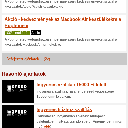
Aktuális kedvezmén
PoPhone.eu Akció: 3
megjelölt iPh
100% működött
Akcio
PoPhone.eu Akció: 3.000-10.
készülékekre. Nincs szükség