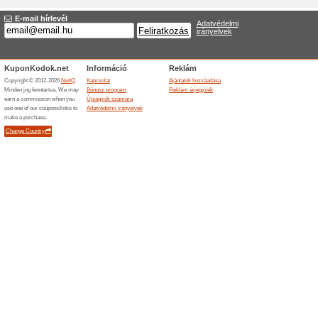
Pophone.eu olda
100% működött
Akcio
A Pophone.eu webáruházban m
kiválasztott iPhone telefonokr
Akció - kedvezmények
Pophone.e
100% működött
Akcio