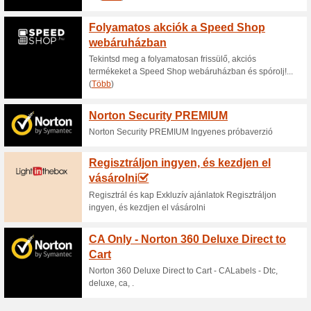
PoPhone.eu Akció: 5
telefontokok
100% működött
Akcio
PoPhone.eu Akció: 50 % kedve
együttes vásárlására. Nincs 
Akció - kedvezmények