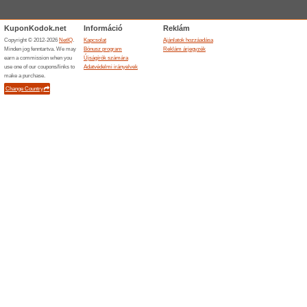
Bluetooth hangszóró
Speedshop.hu oldalo
100% működött
Akcio
A Speedshop.hu webáruházban
akcióban lévő kiválasztott bl
SPEEDSHOP Akció: A
kiválasztott termékek