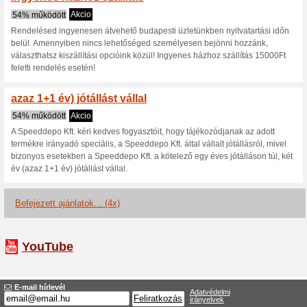
Akció - kedvezmények
Speedshop.hu
100% működött
Akcio
A Speedshop.hu weboldalon m
kiválasztott okosóra tartozék
meghatározott feltételek alap
információ a webáruház honlap