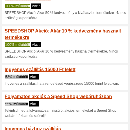
Aktuális kedvezmén
Akár - 75 % kedvezm
Speedshop.hu oldal
100% működött
Akcio
A Speedshop.hu webáruházban
akcióban lévő kiválasztott Sp