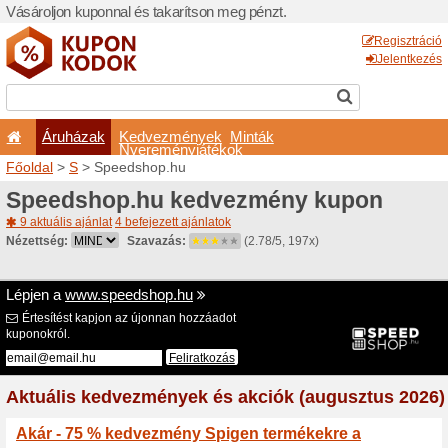
Vásároljon kuponnal és taka
Áruházak
Kedvezm
Nyeremé
Főoldal
>
S
> Speedshop.h