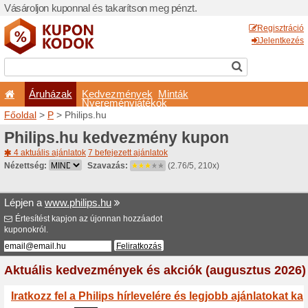
Vásároljon kuponnal és taka
Áruházak
Kedvezm
Nyeremé
Főoldal
>
P
> Philips.hu