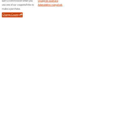
100% működött
Akcio
Ezt az ajánlatot azért látod m
termékeket áruló webáruház 2
márka szemet kímélő világítás
Philips Promóció: Pén
termékek
100% működött
Akcio