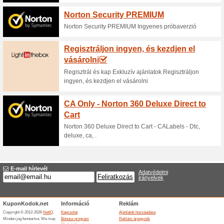
Philips Anyák-napi A
szépségápolási
100% működött
Akcio
Philips Anyák-napi Akció: Ak
és háztartási kisgépekre. Ni
Lámpák.hu Akció: Ak
világításra