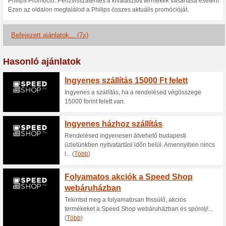
Aktuális kedvezmén
Iratkozz fel a Philips 
100% működött
Akcio
Ne hagyd ki! Iratkozz fel a Phi
akciókról!