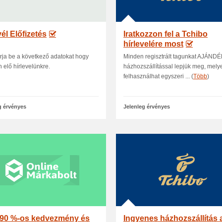
vél Előfizetés
Iratkozzon fel a Tchibo
hírlevelére most
irja be a következő adatokat hogy
Minden regisztrált tagunkat AJÁND
n elő hírlevelünkre.
házhozszállítással lepjük meg, mely
felhasználhat egyszeri ... (
Több
)
g érvényes
Jelenleg érvényes
 90 %-os kedvezmény és
Ingyenes házhozszállítás 