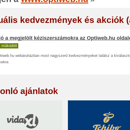
uális kedvezmények és akciók 
ó a megjelölt kéziszerszámokra az Optiweb.hu olda
 működött
tiweb.hu webáruházban most nagyszerű kedvezményeket találsz a kiválaszto
kekre.
onló ajánlatok