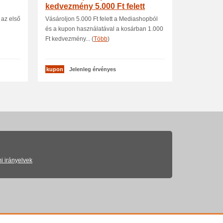
kedvezmény 5.000 Ft felett
 az első
Vásároljon 5.000 Ft felett a Mediashopból
és a kupon használatával a kosárban 1.000
Ft kedvezmény... (
Több
)
kupon
Jelenleg érvényes
i irányelvek