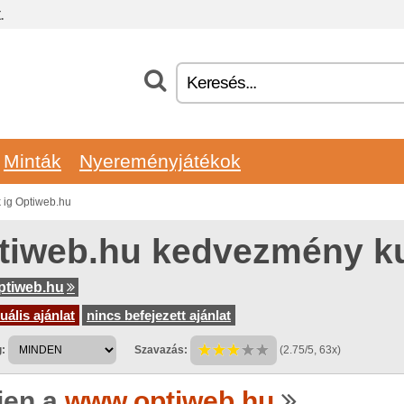
.
Minták
Nyereményjátékok
ig Optiweb.hu
tiweb.hu kedvezmény k
ptiweb.hu
uális ajánlat
nincs befejezett ajánlat
:
Szavazás:
(2.75/5, 63x)
jen a
www.optiweb.hu