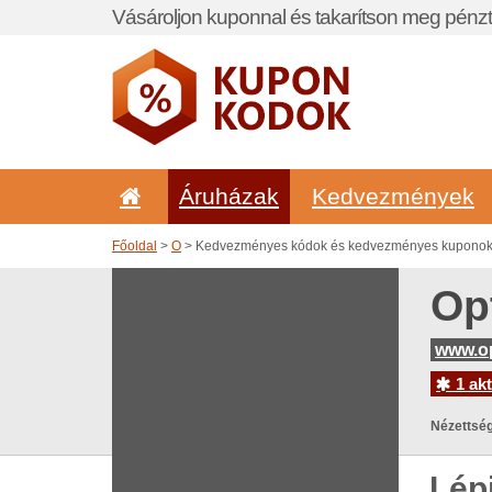
Vásároljon kuponnal és takarítson meg pénzt
Áruházak
Kedvezmények
Főoldal
>
O
> Kedvezményes kódok és kedvezményes kuponok 
Op
www.o
1 akt
Nézettség
Lép