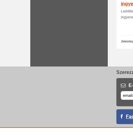
ingye
Leérték
ingyene
Jelenle
Szerezz
E-
Fa