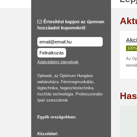
Akt
Értesítést kapjon az újonnan
hozzáadot kuponokról
Akci
100%
Feliratkozás
Az Op
Adatvédelmi irányelvek
termé
Optiweb, az Optimum Hungária
webáruháza. Fémmegmunkálás,
légtechnika, hegesztéstechnika,
Has
tisztítás technológia. Professzionális
Ipari szerszámok.
Egyéb országokban:
Közzététel: