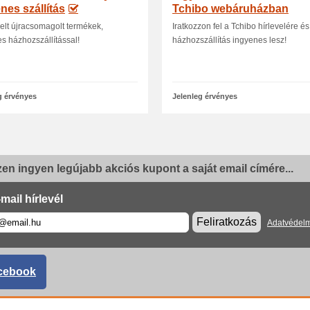
nes szállítás
Tchibo webáruházban
elt újracsomagolt termékek,
Iratkozzon fel a Tchibo hírlevelére és
s házhozszállítással!
házhozszállítás ingyenes lesz!
g érvényes
Jelenleg érvényes
en ingyen legújabb akciós kupont a saját email címére...
mail hírlevél
Feliratkozás
Adatvédelm
cebook