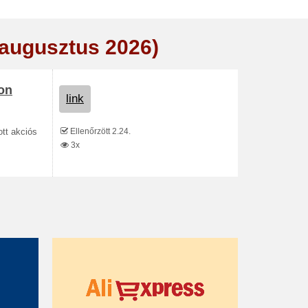
(augusztus 2026)
lon
link
Ellenőrzött 2.24.
tt akciós
3x