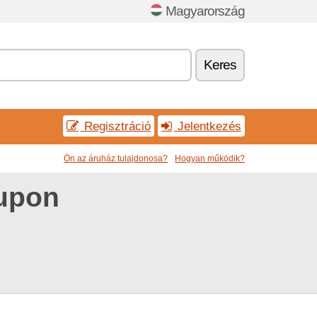
Magyarország
Keres
Regisztráció
Jelentkezés
Ön az áruház tulajdonosa?
Hogyan működik?
upon