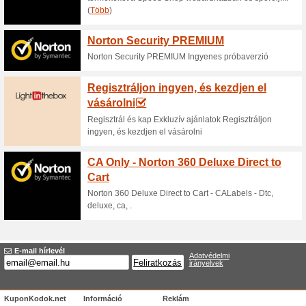
Aktuális kedvezmén
Akció a laptopokra a
100% működött
Akcio
A Mysoft.hu webáruházban mo
akcióban lévő kiválasztott Le