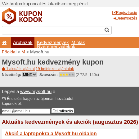
Vásároljon kuponnal és taka
Áruházak
Kedvezm
Nyeremé
Főoldal
>
M
> Mysoft.hu