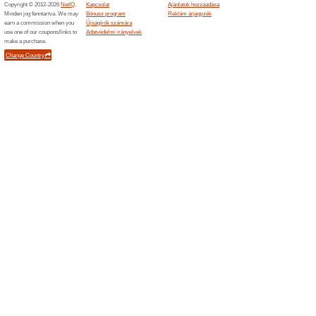
Befejezett ajánlatok... (19x
Hasonló ajánlatok
Ingyene
Ingyenes 
15000 fori