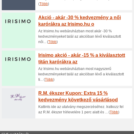
Akár - 50 % kedvezmén
Karoracentrum.hu ol
100% működött
Akcio
Az Karoracentrum.hu webáruh
talál az akcióban lévő kiválaszt
Akciós karórák -65 