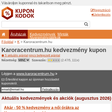
Vásároljon kuponnal és taka
Áruházak
Kedvezm
Nyeremé
Főoldal
>
K
> Karoracentr