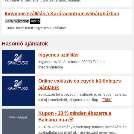
Aktuális kedvezmén
Akár - 50 % kedvezmé
Karoracentrum.hu ol
100% működött
Akcio
Az Karoracentrum.hu webáruh
talál az akcióban lévő kiválasz