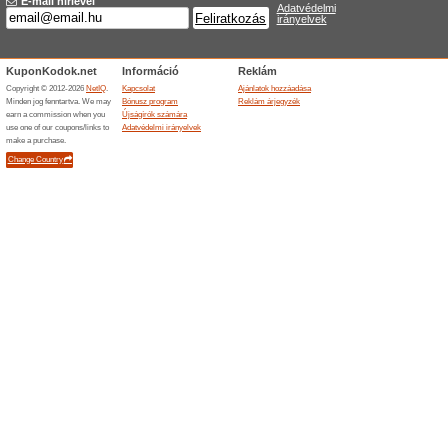
Karóracentrumban
74% működött
Akcio
Akciós karórák a Karóracent
kedvezménnyel. Találjon rá k
Napszemüvegek -60 
63% működött
Akcio
Napszemüvegek a már jól ism