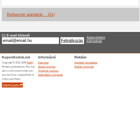
Aktuális kedvezmén
Online exkluzív és eg
100% működött
Akcio
Iratkozzon fel a pezsgő frissít
elegáns stílus tippekről, onli
ajánlatokról hallja