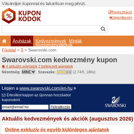
Vásároljon kuponnal és taka
Áruházak
Kedvezm
Nyeremé
Főoldal
>
S
> Swarovski.c