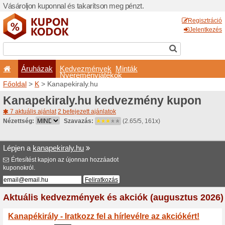
Vásároljon kuponnal és taka
Áruházak
Kedvezm
Nyeremé
Főoldal
>
K
> Kanapekiraly