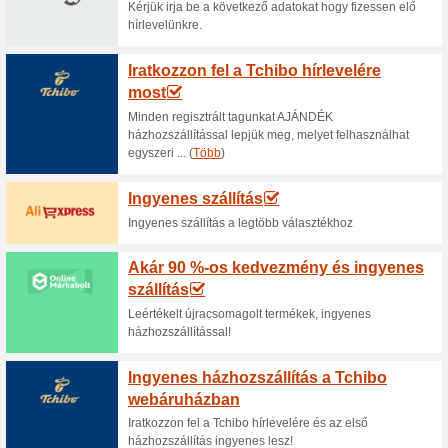
Kanapékirály - bútoro
100% működött
Akcio
Nagyon gyorsan kéne az új bút
megrendelni? A Kanapékirály w
Kanapékirály - akció
100% működött
Akcio