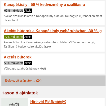
Aktuális kedvezmén
Kanapékirály - Iratkozz
100% működött
Akcio
Iratkozz fel a Kanapékirály hír
rögtön tiéd lehet egy azonnal
vásárlásod alkalmával felhasz