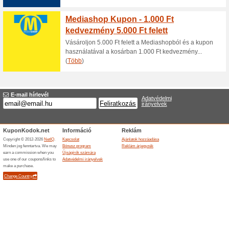
Ágyneműtartós kanapékat, kana
vásárolhatsz akár 20 %-kal 
Akár -10 % kedvezmén
webáruhá
100% működött
Akcio
A Kanapekiraly.hu webáruházb
az akcióban lévő kiválasztott 