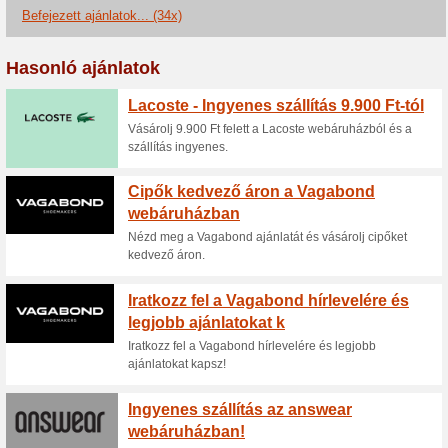
Aktuális kedvezmén
Akár - 20 % a kiválas
old
100% működött
Akcio
A Kabelecky.hu webáruházban 
akcióban lévő kiválasztott női