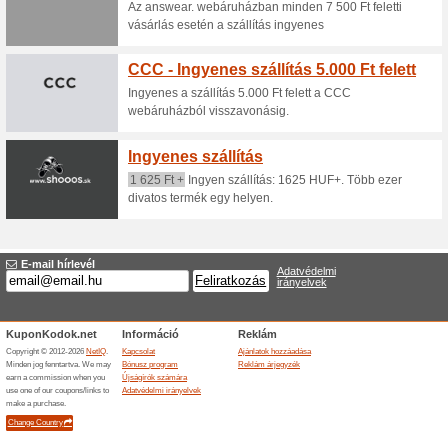
Akár - 20 % a kiválas
Kabelecky.hu o
100% működött
Akcio
A Kabelecky.hu webáruházban 
akcióban lévő kiválasztott női
Kabelecky kedvezmé