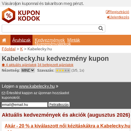
Vásároljon kuponnal és taka
Áruházak
Kedvezm
Nyeremé
Főoldal
>
K
> Kabelecky.hu