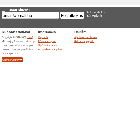
100% működött
Akcio
A Shooos.hu webáruházban mos
kedvezményt is talál az akciób
Akár -40 % kedvezmén
oldalon
100% működött
Akcio
A Shooos.hu webáruházban mos