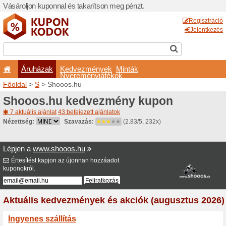
Vásároljon kuponnal és taka
Áruházak
Kedvezm
Nyeremé
Főoldal
>
S
> Shooos.hu