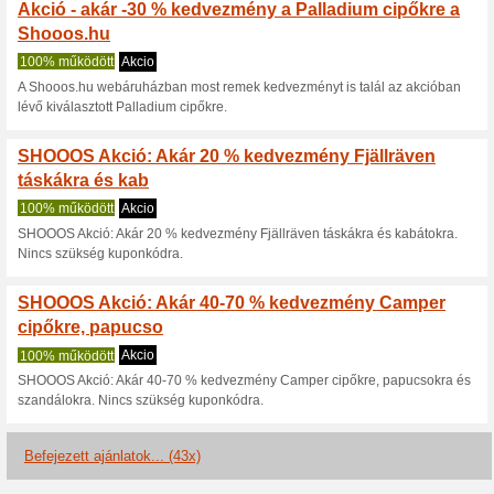
Aktuális kedvezmén
Ingyenes szállítás
100% működött
Akcio
Ingyen szállítás: 1625 HUF+. 
Sale - akár -50 % ke