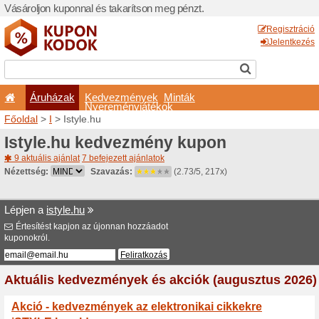
Vásároljon kuponnal és taka
Áruházak
Kedvezm
Nyeremé
Főoldal
>
I
> Istyle.hu