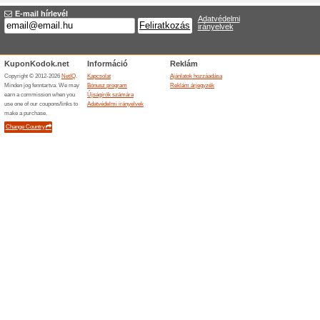
ajánlatokról az elsők között é
Akciós Apple terméke
kedvezményig
90% működött
Akcio
Akciós Apple termékek akár
Nézzen körül és válogasson 