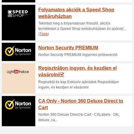
100% működött
Akcio
Rendelj az iSTYLE weboldaláról
Minden Apple kiegészítőt és te
ISTYLE - Family+ Hű
100% működött
Akcio
Csatlakozz az iSTYLE websho
gyűjtsd a pontokat vásárlásai