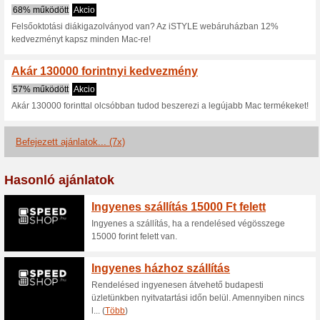
Ingyenes szállítás az 
100% működött
Akcio
A kiszállítást a GLS futárszolg
költséget 100.000 Ft vásárlás
által meghatározott feltételek
információ a webáruház honlap
ISTYLE - szállítás futá