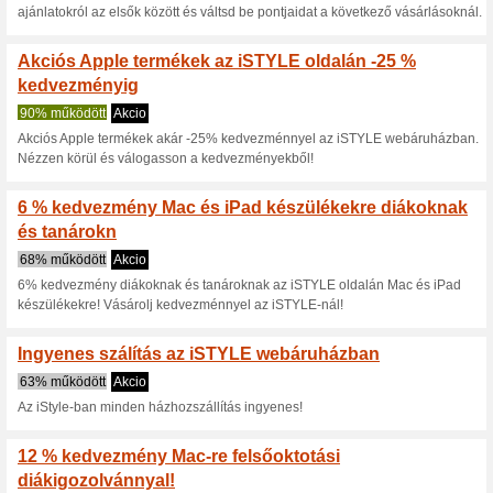
Aktuális kedvezmén
Akció - kedvezmények
iSTYLE.hu olda
100% működött
Akcio
Az iSTYLE.hu webáruházban m
akcióban lévő kijelölt elektron