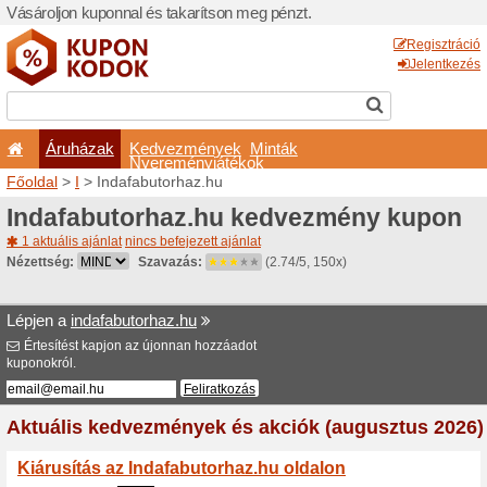
Vásároljon kuponnal és taka
Áruházak
Kedvezm
Nyeremé
Főoldal
>
I
> Indafabutorha