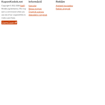
Hasonló ajánlatok
Hírlevé
Kérjük ir
hírlevelü
Iratkoz