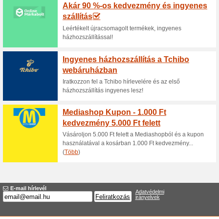
Aktuális kedvezmén
Kiárusítás az Indafab
100% működött
Akcio
Az Indafabutorhaz.hu webáruh
kiválasztott termékekre. A ked
alapján vehető igénybe, amel
honlapján található és amely f