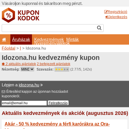
Vásároljon kuponnal és taka
Áruházak
Kedvezm
Nyeremé
Főoldal
>
I
> Idozona.hu