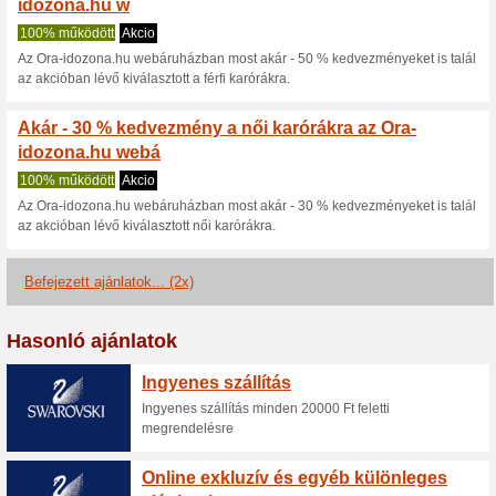
Idozona.hu ke
2 aktuális ajánlatok
2 befejez
Nézettség:
Szavazá
Lépjen a
idozona.hu
Értesítést kapjon az újonna
kuponokról.
F