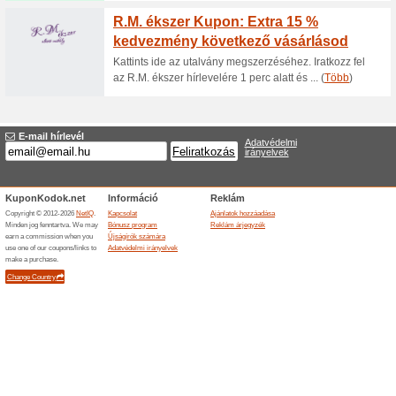
Akár - 30 % kedvezmé
idozona.hu webá
100% működött
Akcio
Az Ora-idozona.hu webáruház
az akcióban lévő kiválasztott 
Befejezett ajánlatok... (2x)