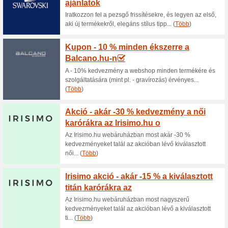
Aktuális kedvezmén
Akár - 50 % kedvezmén
idozona.hu w
100% működött
Akcio
Az Ora-idozona.hu webáruház
az akcióban lévő kiválasztott a