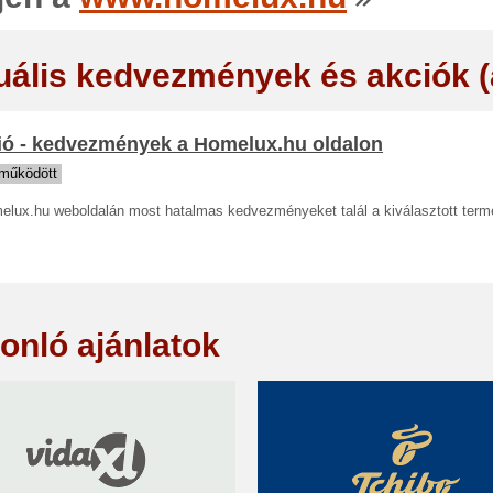
uális kedvezmények és akciók 
ió - kedvezmények a Homelux.hu oldalon
működött
elux.hu weboldalán most hatalmas kedvezményeket talál a kiválasztott term
onló ajánlatok