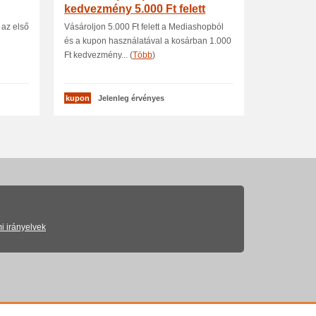
kedvezmény 5.000 Ft felett
 az első
Vásároljon 5.000 Ft felett a Mediashopból
és a kupon használatával a kosárban 1.000
Ft kedvezmény... (
Több
)
kupon
Jelenleg érvényes
i irányelvek