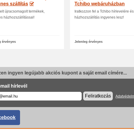
nes szállítás
Tchibo webáruházban
elt újracsomagolt termékek,
Iratkozzon fel a Tchibo hírlevelére és
s házhozszállítással!
házhozszállítás ingyenes lesz!
g érvényes
Jelenleg érvényes
en ingyen legújabb akciós kupont a saját email címére...
mail hírlevél
Feliratkozás
Adatvédelm
cebook