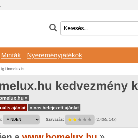
.
Minták
Nyereményjátékok
 ig Homelux.hu
melux.hu kedvezmény 
omelux.hu
uális ajánlat
nincs befejezett ajánlat
:
Szavazás:
(2.43/5, 14x)
jen a
www.homelux.hu