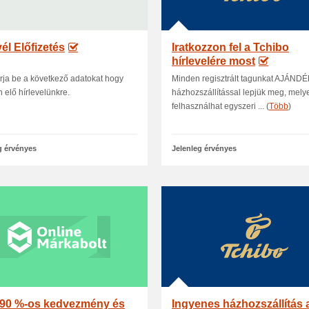
vél Előfizetés
Iratkozzon fel a Tchibo
hírlevelére most
irja be a következő adatokat hogy
Minden regisztrált tagunkat AJÁND
n elő hírlevelünkre.
házhozszállítással lepjük meg, mely
felhasználhat egyszeri ... (
Több
)
g érvényes
Jelenleg érvényes
 90 %-os kedvezmény és
Ingyenes házhozszállítás 