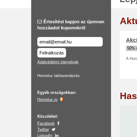
Akt
Értesítést kapjon az újonnan
hozzáadot kuponokról
Akc
50% 
Feliratkozás
A Hom
Adatvédelmi irányelvek
Homelux lakberendezés.
Egyéb országokban:
Has
Homelux.ro
Közzététel:
Facebook
Twitter
LinkedIn