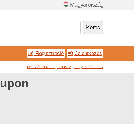
Magyarország
Keres
Regisztráció
Jelentkezés
Ön az áruház tulajdonosa?
Hogyan működik?
kupon