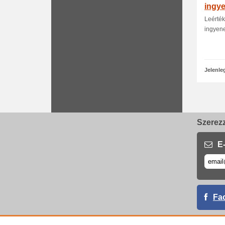
ingye
Leérték
ingyene
Jelenle
Szerezz
E-
Fa