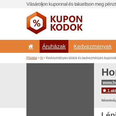
Vásároljon kuponnal és takarítson meg pénzt
Áruházak
Kedvezmények
Főoldal
>
H
> Kedvezményes kódok és kedvezményes kuponok
Ho
www.h
1 akt
Nézettség
Lép