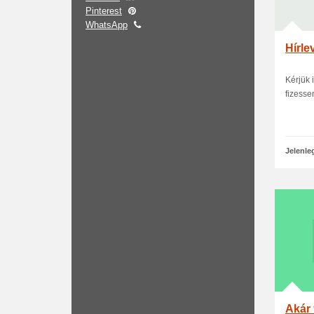
Pinterest
WhatsApp
Hírle
Kérjük 
fizesse
Jelenle
Akár