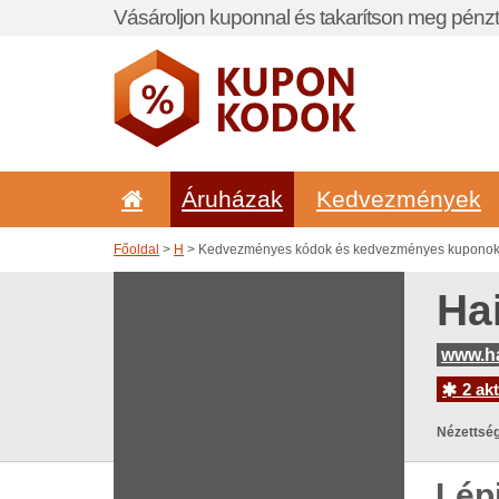
Vásároljon kuponnal és takarítson meg pénzt
Áruházak
Kedvezmények
Főoldal
>
H
> Kedvezményes kódok és kedvezményes kuponok 
Ha
www.h
2 akt
Nézettség
Lép