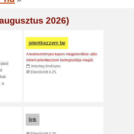
(augusztus 2026)
jelentkezzem be
A kedvezményes kupon megjelenítése után
kérem jelentkezzem be/regisztálja magát.
iából
Jelenleg érvényes
od
Ellenőrzött 4.25.
ltuk
z a
link
Ellenőrzött 4.25.