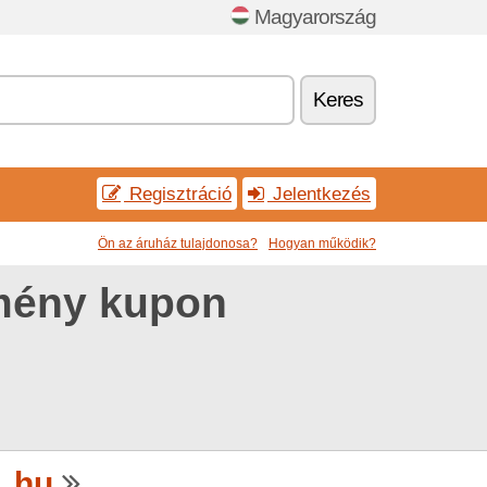
Magyarország
Keres
Regisztráció
Jelentkezés
Ön az áruház tulajdonosa?
Hogyan működik?
mény kupon
_hu