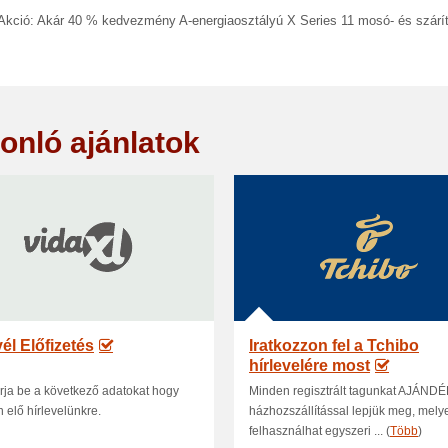
 Akció: Akár 40 % kedvezmény A-energiaosztályú X Series 11 mosó- és szárí
onló ajánlatok
vél Előfizetés
Iratkozzon fel a Tchibo
hírlevelére most
irja be a következő adatokat hogy
Minden regisztrált tagunkat AJÁND
n elő hírlevelünkre.
házhozszállítással lepjük meg, mely
felhasználhat egyszeri ... (
Több
)