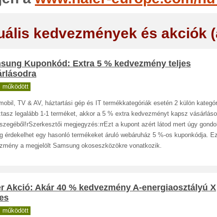
uális kedvezmények és akciók 
sung Kuponkód: Extra 5 % kedvezmény teljes
árlásodra
 működött
obil, TV & AV, háztartási gép és IT termékkategóriák esetén 2 külön kategór
ztasz legalább 1-1 terméket, akkor a 5 % extra kedvezményt kapsz vásárlás
szegéből!rSzerkesztői megjegyzés:rrEzt a kupont azért látod mert úgy gondo
eg érdekelhet egy hasonló termékeket áruló webáruház 5 %-os kuponkódja. E
zmény a megjelölt Samsung okoseszközökre vonatkozik.
er Akció: Akár 40 % kedvezmény A-energiaosztályú X
es
 működött