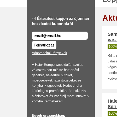
Akt
Értesítést kapjon az újonnan
hozzáadot kuponokról
Sam
vás
Feliratkozás
100%
Adatvédelmi irányelvek
RrHa m
válas
A Haier Europe weboldalán széles
végös
választékban találsz háztartási
esetl
gépeket, beleértve hűtőket,
kedve
mosógépeket, szárítógépeket és
konyhai kisgépeket. Fedezd fel a
különleges promóciókat és exkluzív
ajánlatokat és vásárolj most innovatív
Hai
konyhai termékeket!
Seri
100%
Egyéb országokban: