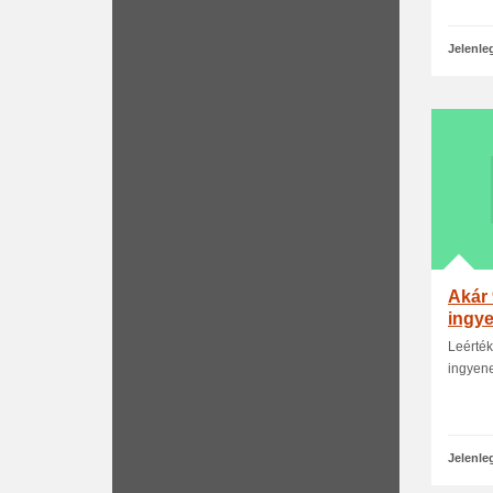
Jelenle
Akár
ingye
Leérték
ingyene
Jelenle