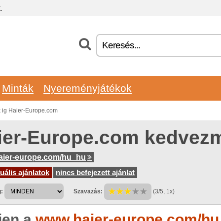
.
Minták
Nyereményjátékok
ig Haier-Europe.com
ier-Europe.com kedvez
aier-europe.com/hu_hu
uális ajánlatok
nincs befejezett ajánlat
:
Szavazás:
(3/5, 1x)
jen a
www.haier-europe.com/hu