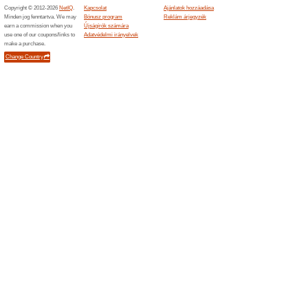
92% működött
Akcio
Vadonatúj, akciós laptopok!
Dell laptop 5000 for
94% működött
Akcio
Használd a megadott kuponkód
laptopokhoz.