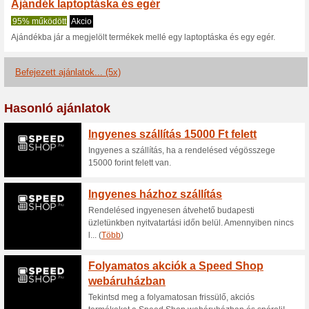
Aktuális kedvezmén
Akár - 12 % kedvezm
Focuscamera.hu we
100% működött
Akcio
A Focuscamera.hu webáruházb
az akcióban lévő kiválasztott