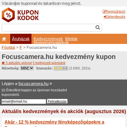
Vásároljon kuponnal és taka
Áruházak
Kedvezm
Nyeremé
Főoldal
>
F
> Focuscamera