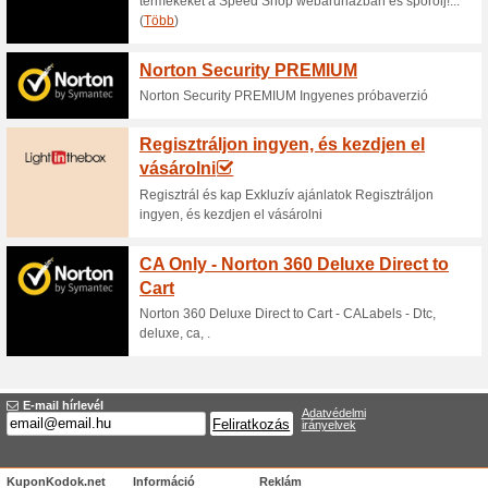
Akár - 12 % kedvezm
webáruhá
100% működött
Akcio
A Focuscamera.hu webáruházb
az akcióban lévő kiválasztott 
Akciós laptopok