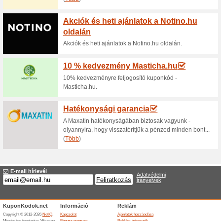
Aktuális kedvezmén
Ecosupplements kup
100% működött
Kupon
A -5 % kedvezmény mindenre 
webáruházban, ahol a kedve