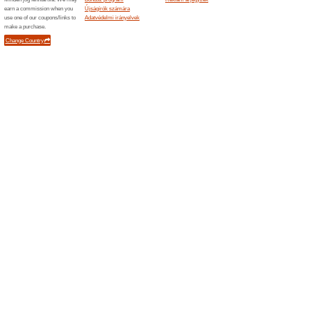
Befejezett ajánlatok... (1x)
Hasonló ajánlatok
Vissza
Mielőtt v
pénzvissz