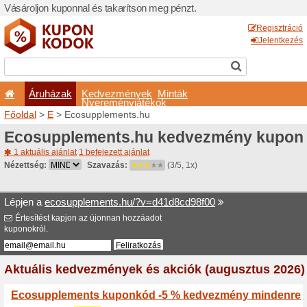
Vásároljon kuponnal és taka
Áruházak
Kedvezm
Nyeremé
Főoldal
>
E
> Ecosuppleme