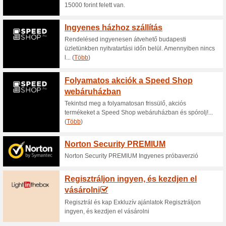
Aktuális kedvezmén
Kiárusítás akár - 20
oldalon
50% működött
Akcio
A Digiexpert.hu webáruházban a
kedvezményt is talál a kiválas