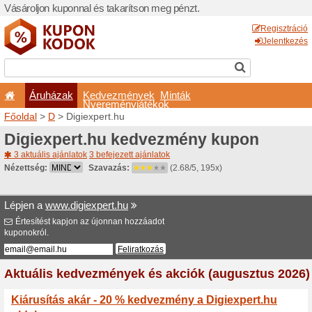
Vásároljon kuponnal és taka
Áruházak
Kedvezm
Nyeremé
Főoldal
>
D
> Digiexpert.hu