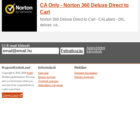
Ajándékok
72% működött
Akcio
Egyes tükörreflexes fényképe
Ingyenes szállítás
75% működött
Akcio
Minden digitális fényképezőg