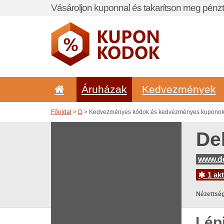
Vásároljon kuponnal és takarítson meg pénzt
Áruházak
Kedvezmények
Főoldal
>
D
> Kedvezményes kódok és kedvezményes kuponok 
De
www.de
1 akt
Nézettség
Lép