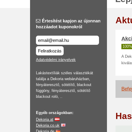
Akt
Értesítést kapjon az újonnan
hozzáadot kuponokról
Akci
100%
Feliratkozás
A Dek
Adatvédelmi irányelvek
kivála
Lakástextíliák széles választékát
találja a Dekoria webáruházban,
fényáteresztő, sötétítő, blackout
Befej
függöny, fényáteresztő, sötétítő
blackout roló, ..
Egyéb országokban:
Has
Dekoria.at
Dekoria.co.uk
Dekoria.de