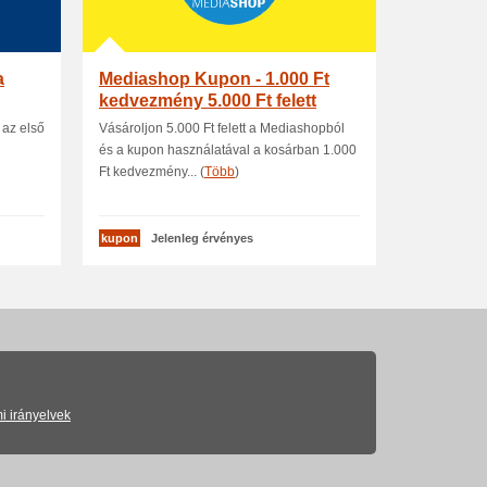
a
Mediashop Kupon - 1.000 Ft
kedvezmény 5.000 Ft felett
 az első
Vásároljon 5.000 Ft felett a Mediashopból
és a kupon használatával a kosárban 1.000
Ft kedvezmény... (
Több
)
kupon
Jelenleg érvényes
i irányelvek