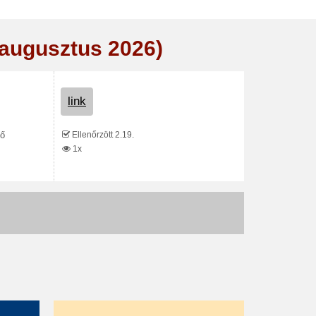
(augusztus 2026)
link
Ellenőrzött 2.19.
vő
1x