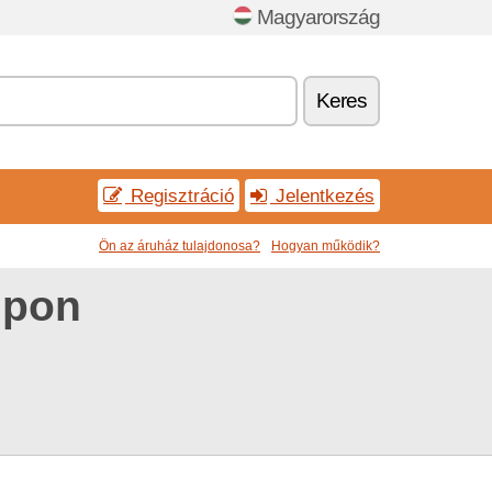
Magyarország
Keres
Regisztráció
Jelentkezés
Ön az áruház tulajdonosa?
Hogyan működik?
upon