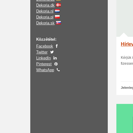
Dekoria.dk
Dekoria.nl
Dekoria.pl
Dekoria.sk
Közzététel:
Hírle
Facebook
Twitter
Kérjük 
LinkedIn
fizesse
Pinterest
WhatsApp
Jelenle