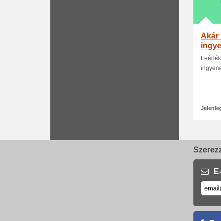
Akár
ingye
Leérték
ingyene
Jelenle
Szerezz
E-