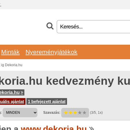
.
Minták
Nyereményjátékok
ig Dekoria.hu
koria.hu kedvezmény k
koria.hu
uális ajánlat
1 befejezett ajánlat
:
Szavazás:
(3/5, 1x)
jen a
www.dekoria.hu