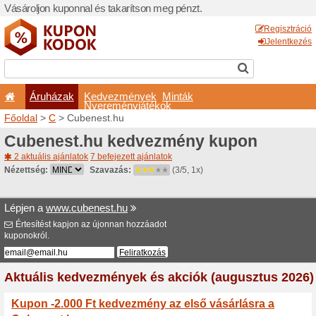
Vásároljon kuponnal és taka
Áruházak
Kedvezm
Nyeremé
Főoldal
>
C
> Cubenest.hu