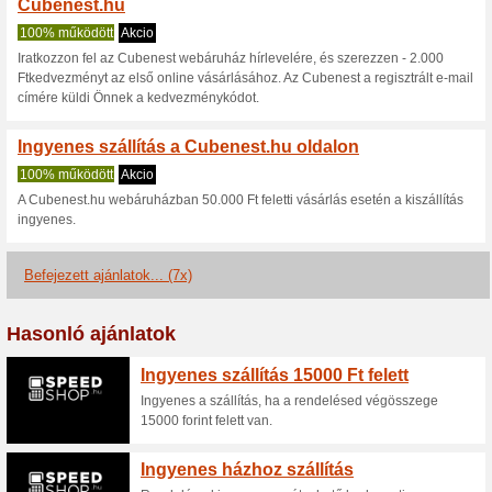
Cubenest.hu k
2 aktuális ajánlatok
7 befejez
Nézettség:
Szavazá
Lépjen a
www.cubenest.h
Értesítést kapjon az újonna
kuponokról.
F