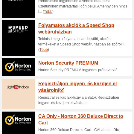
Aktuális kedvezmén
Kupon -2.000 Ft kedv
Cubenest.hu
100% működött
Akcio
Iratkozzon fel az Cubenest we
Ftkedvezményt az első online 
címére küldi Önnek a kedvez