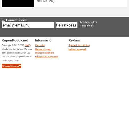
Ingyenes szállítás a
100% működött
Akcio
A Cubenest.hu webáruházban 50
ingyenes.
Befejezett ajánlatok... (7x)