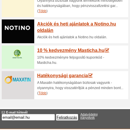
Aktuális kedvezmén
Akció a műköröm alap
oldalon
100% működött
Akcio
A Crystalnails.hu webáruházb
akcióban lévő kiválasztott gél
kiegészítőkre.