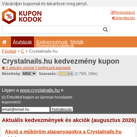
Vásároljon kuponnal és taka
Áruházak
Kedvezm
Nyeremé
Főoldal
>
C
> Crystalnails.