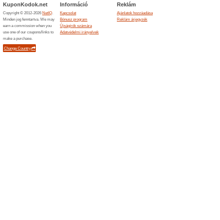
Befejezett ajánlatok... (2x)
Hasonló ajánlatok
Vissza
Mielőtt v