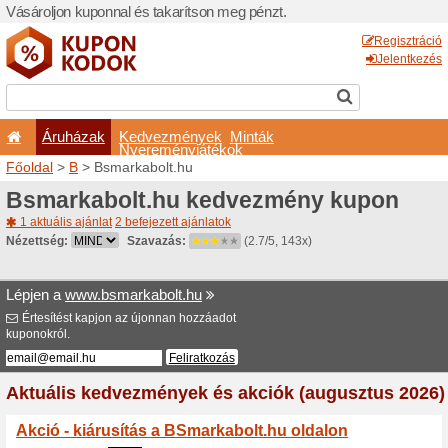
Vásároljon kuponnal és taka
Áruházak
Kedvezm
Nyeremé
Főoldal
>
B
> Bsmarkabolt.