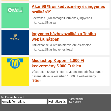
Aktuális kedvezmén
Akció - kiárusítás a 
100% működött
Akcio
A BSmarkabolt.hu weboldalon
kiválasztott outlet termékekre.