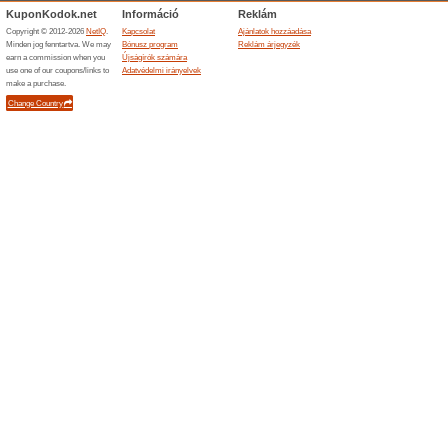
Befejezett ajánlatok... (2x)
Hasonló ajánlatok
Hírlevé
Kérjük ir
hírlevelü