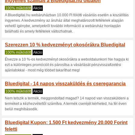
Aktuális kedvezmén
10 %
86% működött
Kupon
Egy vásárlás során csak egy k
összeg.