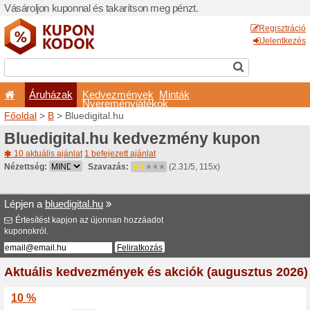
Vásároljon kuponnal és taka
Áruházak
Kedvezm
Nyeremé
Főoldal
>
B
> Bluedigital.hu