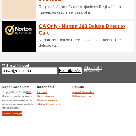
Ingyenes szállítás a B
100% működött
Akcio
A Bluedigital.hu webáruházban 
ingyenes. A kedvezmény az áru
vehető igénybe, amelyekről t
található és amely feltételek v
Szerezzen 10 % kedve
100% működött
Akcio