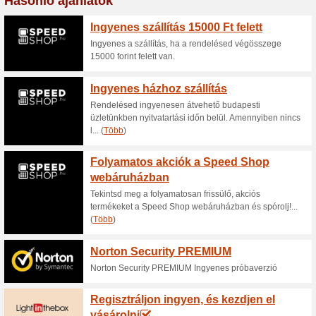
használható fel.
Kedvezmény az adapt
Bluedigital.hu olda
100% működött
Akcio
A Bluedigital webáruházban 
is talál.