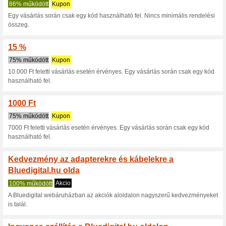
Bluedigital.hu
10 aktuális ajánlat
1 befejezet
Nézettség:
Szavazá
Lépjen a
bluedigital.hu
Értesítést kapjon az újonna
kuponokról.
F