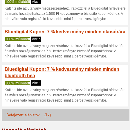
15 %
75% működött
Kupon
10.000 Ft feletti vásárlás es
használható fel.
1000 Ft
75% működött
Kupon
7000 Ft feletti vásárlás eset