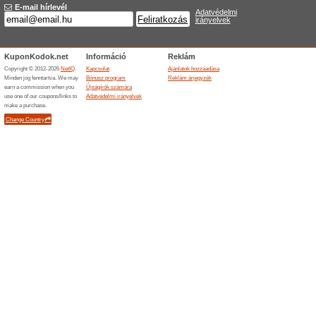
Akció - kedvezménye
100% működött
Akcio
Az Avon.hu weboldalán most h
termékekre.
Befejezett ajánlatok... (7x)
Hasonló ajánlatok