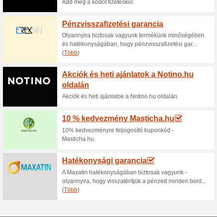
Aktuális kedvezmén
Akció - kedvezményes
100% működött
Akcio
Az Avon.hu weboldalán most hih
termékekre.