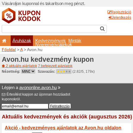
Vásároljon kuponnal és taka
Áruházak
Kedvezm
Nyeremé
Főoldal
>
A
> Avon.hu