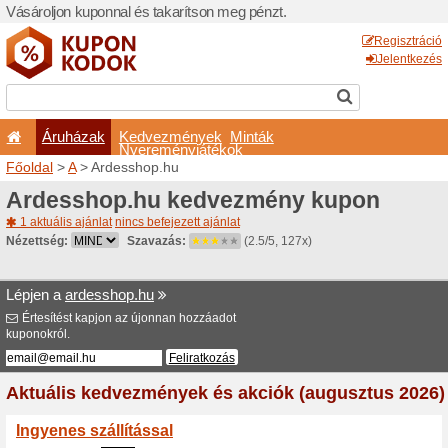
Vásároljon kuponnal és taka
Áruházak
Kedvezm
Nyeremé
Főoldal
>
A
> Ardesshop.hu