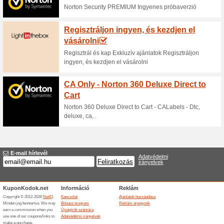
Aktuális kedvezmén
Ingyenes szállítással
64% működött
Akcio
Ingyenes szállítással 10.000 Ft
Hasonló ajánlatok