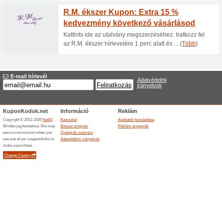
Akár - 20 % kedvezmé
Aranyshop.hu ol
100% működött
Akcio
Aranyshop.hu webáruházban mo
akcióban lévő ezüst karkötőkr
Befejezett ajánlatok... (4x)