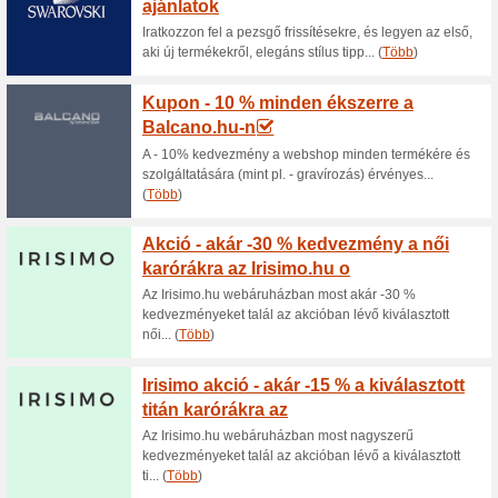
Aktuális kedvezmén
Akár - 50 % kedvezmé
Aranyshop.hu
100% működött
Akcio
Aranyshop.hu webáruházban mo
akcióban lévő ezüst fülbevaló