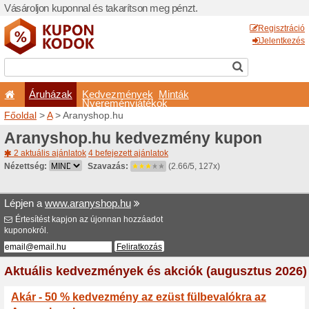
Vásároljon kuponnal és taka
Áruházak
Kedvezm
Nyeremé
Főoldal
>
A
> Aranyshop.hu