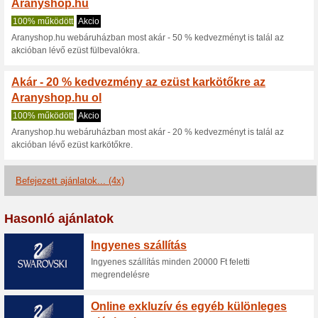
Aranyshop.hu 
2 aktuális ajánlatok
4 befejez
Nézettség:
Szavazá
Lépjen a
www.aranyshop.
Értesítést kapjon az újonna
kuponokról.
F