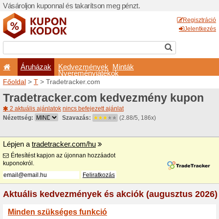
Vásároljon kuponnal és taka
Áruházak
Kedvezm
Nyeremé
Főoldal
>
T
> Tradetracker