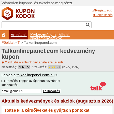
Vásároljon kuponnal és taka
Áruházak
Kedvezm
Nyeremé
Főoldal
>
T
> Talkonlinepa