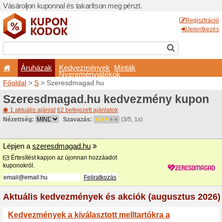
Vásároljon kuponnal és taka
Áruházak
Kedvezm
Nyeremé
Főoldal
>
S
> Szeresdmaga