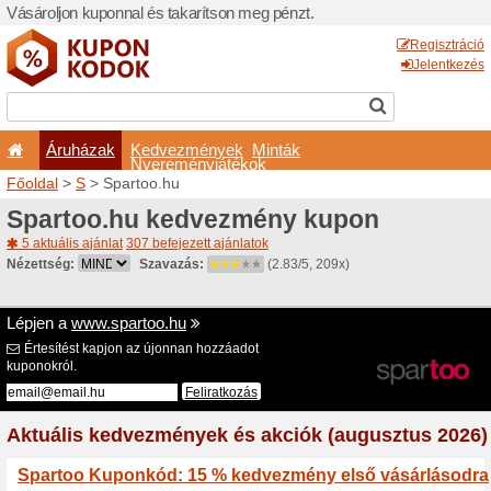
Vásároljon kuponnal és taka
Áruházak
Kedvezm
Nyeremé
Főoldal
>
S
> Spartoo.hu