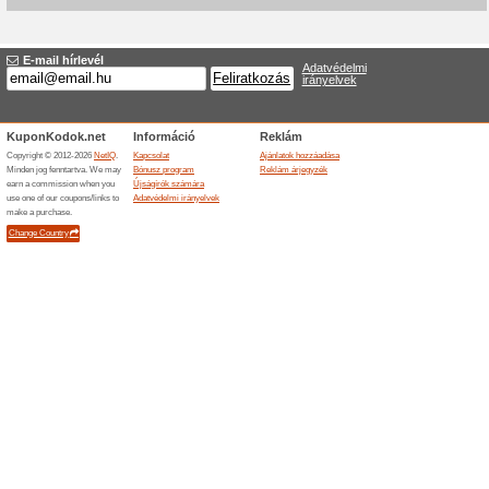
Aktuális kedvezmén
Töltsd fel a Revolut a
100% működött
Akcio
Használd ez az okos kártyát é
nemzetközi utalások, ingyenes