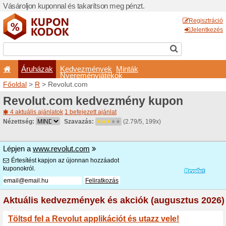
Vásároljon kuponnal és taka
Áruházak
Kedvezm
Nyeremé
Főoldal
>
R
> Revolut.com